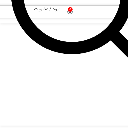
ورود / عضویت
0