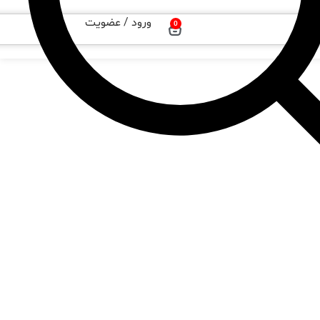
ورود / عضویت
0