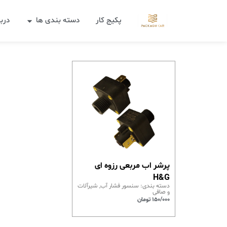
پکیج کار
دسته بندی ها
دربا
پرشر اب مربعی رزوه ای
H&G
دسته بندی:
سنسور فشار آب
,
شیرآلات
و صافی
150/000
تومان