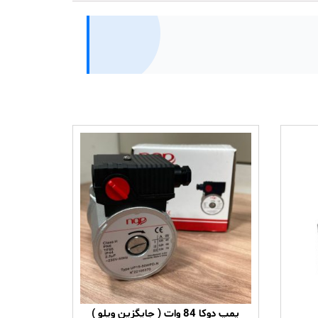
پمپ دوکا 84 وات ( جایگزین ویلو )