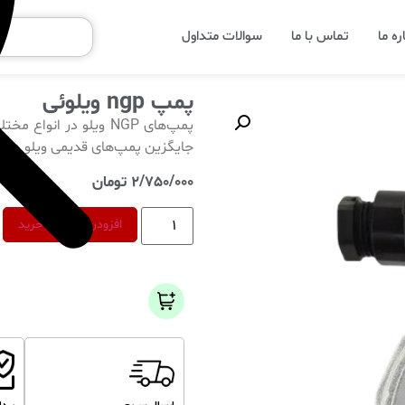
ره ما
تماس با ما
سوالات متداول
پمپ ngp ویلوئی
پمپ‌های NGP ویلو در ان
جایگزین پمپ‌های قدیمی ویلو در 
2/750/000
تومان
افزودن به سبد خرید