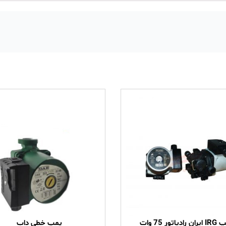
رادیاتور 75 وات
پمپ خطی داب