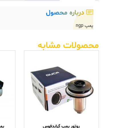
درباره محصول
پمپ ngp
محصولات مشابه
روتور پمپ گراندفوس
پمپ IRG ایران 